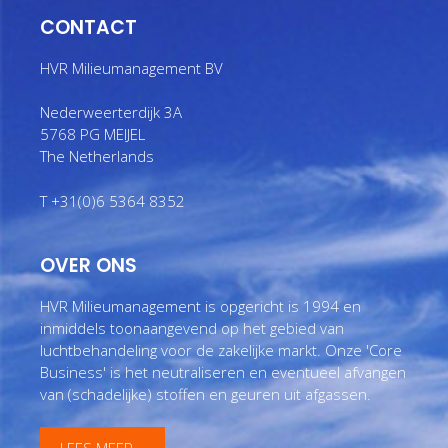
CONTACT
HVR Milieumanagement BV
Nederweerterdijk 3A
5768 PG MEIJEL
The Netherlands
T +31(0)6 5364 8352
OVER ONS
HVR Milieumanagement is opgericht is 1994 en
inmiddels toonaangevend op het gebied van
luchtbehandeling voor de zakelijke markt. Onze 'Core
Business' is het neutraliseren en eventueel afvangen
van (schadelijke) stoffen en geuren uit afgassen.