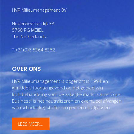
HVR Milieumanagement BV
Nederweerterdijk 3A
5768 PG MEIJEL
The Netherlands
T +31(0)6 5364 8352
OVER ONS
HVR Milieumanagement is opgericht is 1994 en
inmiddels toonaangevend op het gebied van
luchtbehandeling voor de zakelijke markt. Onze 'Core
Business' is het neutraliseren en eventueel afvangen
van (schadelijke) stoffen en geuren uit afgassen.
LEES MEER...